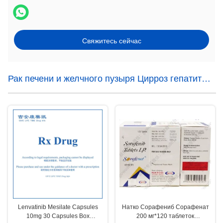
Свяжитесь сейчас
Рак печени и желчного пузыря Цирроз гепатита
С Лекарства
Lenvatinib Mesilate Capsules
Натко Сорафениб Сорафенат
10mg 30 Capsules Box
200 мг*120 таблеток