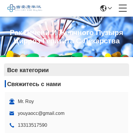
Рак Печени И Желчного Пузыря
Цирроз Гепатита С Лекарства
Все категории
Свяжитесь с нами
Mr. Roy
youyaocc@gmail.com
13313517590