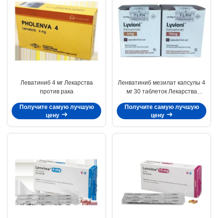
Леватиниб 4 мг Лекарства
Ленватиниб мезилат капсулы 4
против рака
мг 30 таблеток Лекарства
против рака щитовидной
Получите самую лучшую
Получите самую лучшую
железы
цену
цену