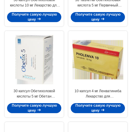
кислоты 10 мг Лекарство для
кислота 5 мг Первичный
первичного цирроза желчного
желчный холангит Окабил 5 мг
Получите самую лучшую
Получите самую лучшую
пузыря
Таблетки
цену
цену
30 капсул Обетихоловой
10 капсул 4 мг Ленватиниба
кислоты 5 мг Обетан
Лекарство для
Обетихоловой кислоты
гепатоцеллюлярного
Получите самую лучшую
Получите самую лучшую
таблетки 5 мг
карцинома
цену
цену