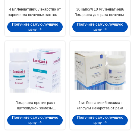
4 мг Ленватиниб Лекарство от
30 капсул 10 мг Ленватиниб
карцинома почечных клеток 30
Лекарства для рака почечных
капсул
клеток Ленвима-10
Получите самую лучшую
Получите самую лучшую
цену
цену
Лекарства против рака
4 мг Ленватиниб мезилат
щитовидной железы
капсулы Лекарства от рака
Ленватиниб 4 мг 30 капсул RET
желудка
Получите самую лучшую
Получите самую лучшую
Target
цену
цену