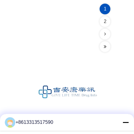
1
2
Социальные сети
+8613313517590