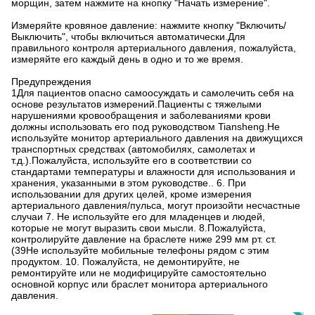
морщин, затем нажмите на кнопку "Начать измерение".
Измеряйте кровяное давление: нажмите кнопку "Включить/
Выключить", чтобы включиться автоматически.Для
правильного контроля артериального давления, пожалуйста,
измеряйте его каждый день в одно и то же время.
Предупреждения
1Для пациентов опасно самоосуждать и самолечить себя на
основе результатов измерений.Пациенты с тяжелыми
нарушениями кровообращения и заболеваниями крови
должны использовать его под руководством Tiansheng.Не
используйте монитор артериального давления на движущихся
транспортных средствах (автомобилях, самолетах и
т.д.).Пожалуйста, используйте его в соответствии со
стандартами температуры и влажности для использования и
хранения, указанными в этом руководстве.. 6. При
использовании для других целей, кроме измерения
артериального давления/пульса, могут произойти несчастные
случаи 7. Не используйте его для младенцев и людей,
которые не могут выразить свои мысли. 8.Пожалуйста,
контролируйте давление на браслете ниже 299 мм рт. ст.
(39Не используйте мобильные телефоны рядом с этим
продуктом. 10. Пожалуйста, не демонтируйте, не
ремонтируйте или не модифицируйте самостоятельно
основной корпус или браслет монитора артериального
давления.