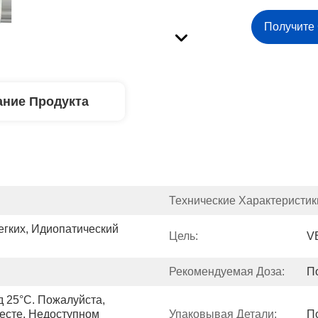
Получите
ние Продукта
Технические Характеристики
гких, Идиопатический 
Цель:
V
Рекомендуемая Доза:
П
 25°C. Пожалуйста, 
сте, Недоступном 
Упаковывая Детали:
П