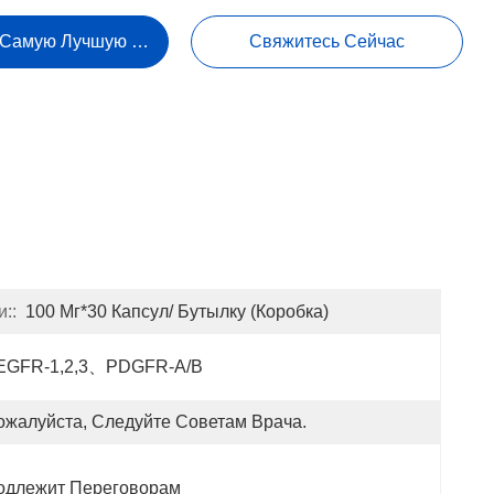
 Самую Лучшую Цену
Свяжитесь Сейчас
::
100 Мг*30 Капсул/ Бутылку (коробка)
EGFR-1,2,3、PDGFR-Α/β
ожалуйста, Следуйте Советам Врача.
одлежит Переговорам