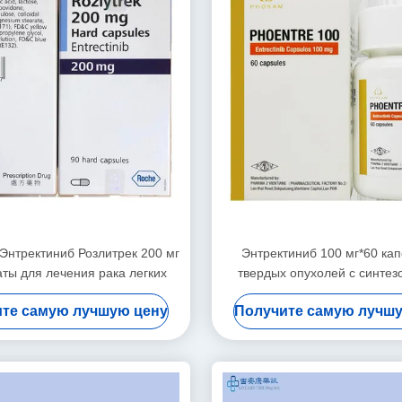
 Энтректиниб Розлитрек 200 мг
Энтректиниб 100 мг*60 кап
ты для лечения рака легких
твердых опухолей с синте
те самую лучшую цену
Получите самую лучш