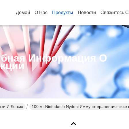
Домой
О Нас
Продукты
Новости
Свяжитесь С
бная Информация О
кции
тки И Легких
100 мг Nintedanib Nydeni Иммунотерапевтические 