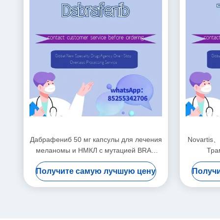
Дабрафениб 50 мг капсулы для лечения
Novartis
меланомы и НМКЛ с мутацией BRAF
Тра
V600+
Немелк
Получите самую лучшую цену
Получи
толстой к