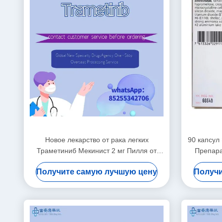
Новое лекарство от рака легких
90 капсул
Траметиниб Мекинист 2 мг Пилля от
Препара
рака легких
Получите самую лучшую цену
Получи