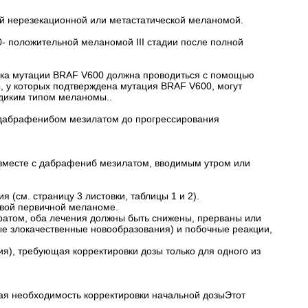
ой нерезекационной или метастатической меланомой.
- положительной меланомой III стадии после полной
рка мутации BRAF V600 должна проводиться с помощью
, у которых подтверждена мутация BRAF V600, могут
 диким типом меланомы..
 с дабрафенибом мезилатом до прогрессирования
ь вместе с дабрафениб мезилатом, вводимым утром или
(см. страницу 3 листовки, таблицы 1 и 2).
овой первичной меланоме.
ратом, оба лечения должны быть снижены, прерваны или
е злокачественные новообразования) и побочные реакции,
я), требующая корректировки дозы только для одного из
ная необходимость корректировки начальной дозыЭтот