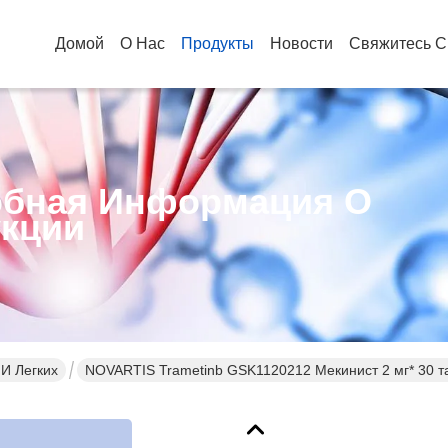
Домой
О Нас
Продукты
Новости
Свяжитесь С
бная Информация О
кции
 И Легких
NOVARTIS Trametinb GSK1120212 Мекинист 2 мг* 30 та
Немелкоклеточный рак легких, колоректальный рак, 