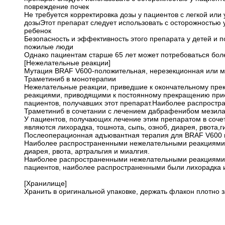
повреждение почек
Не требуется корректировка дозы у пациентов с легкой ил
дозыЭтот препарат следует использовать с осторожностью 
ребенок
Безопасность и эффективность этого препарата у детей и по
пожилые люди
Однако пациентам старше 65 лет может потребоваться более
[Нежелательные реакции]
Мутация BRAF V600-положительная, нерезекционная или м
Траметиниб в монотерапии
Нежелательные реакции, приведшие к окончательному пре
реакциями, приводящими к постоянному прекращению прие
пациентов, получавших этот препарат.Наиболее распростр
Траметиниб в сочетании с лечением дабрафенибом мезил
У пациентов, получающих лечение этим препаратом в соч
являются лихорадка, тошнота, сыпь, озноб, диарея, рвота,
Послеоперационная адъювантная терапия для BRAF V600 
Наиболее распространенными нежелательными реакциями (≥
диарея, рвота, артральгия и миалгия.
Наиболее распространенными нежелательными реакциями б
пациентов, наиболее распространенными были лихорадка 
[Хранилище]
Хранить в оригинальной упаковке, держать флакон плотно 