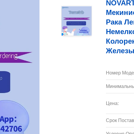
NOVART
Мекинис
Рака Ле
Немелко
Колоре
Железы
Номер Моде
Минимальны
Цена:
Срок Постав
Условия Опл