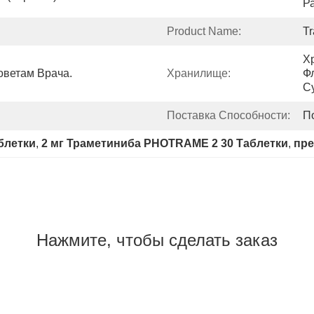
Р
Product Name:
Tr
Х
оветам Врача.
Хранилище:
Ф
С
Поставка Способности:
П
блетки
, 
2 мг Траметиниба PHOTRAME 2 30 Таблетки
, 
пре
Нажмите, чтобы сделать заказ