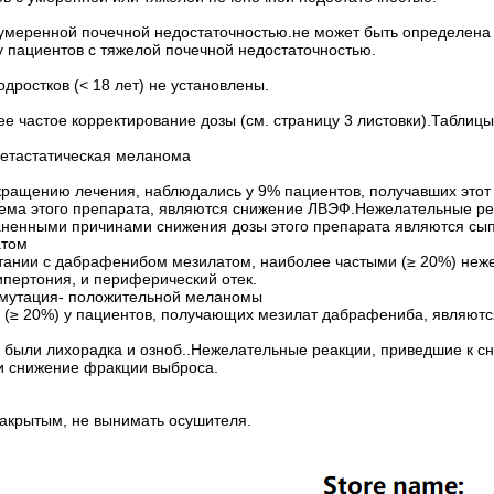
и умеренной почечной недостаточностью.не может быть определен
у пациентов с тяжелой почечной недостаточностью.
дростков (< 18 лет) не установлены.
 частое корректирование дозы (см. страницу 3 листовки).Таблицы 
етастатическая меланома
кращению лечения, наблюдались у 9% пациентов, получавших это
ма этого препарата, являются снижение ЛВЭФ.Нежелательные ре
аненными причинами снижения дозы этого препарата являются сып
атом
етании с дабрафенибом мезилатом, наиболее частыми (≥ 20%) неж
гипертония, и периферический отек.
мутация- положительной меланомы
 20%) у пациентов, получающих мезилат дабрафениба, являются пи
ыли лихорадка и озноб..Нежелательные реакции, приведшие к сн
и снижение фракции выброса.
закрытым, не вынимать осушителя.