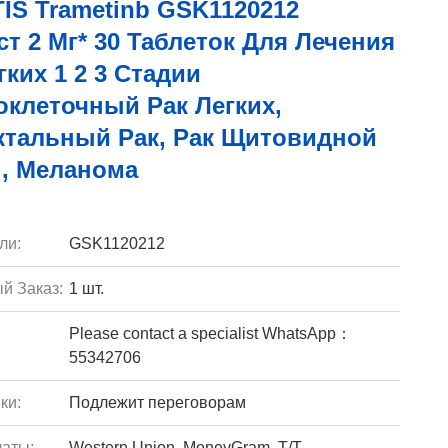
IS Trametinb GSK1120212
т 2 Мг* 30 Таблеток Для Лечения
гких 1 2 3 Стадии
клеточный Рак Легких,
ктальный Рак, Рак Щитовидной
, Меланома
ли:
GSK1120212
й Заказ:
1 шт.
Please contact a specialist WhatsApp：
55342706
ки:
Подлежит переговорам
аты:
Western Union, MoneyGram, T/T