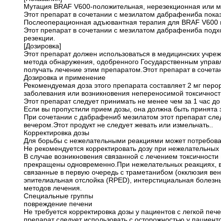
Мутация BRAF V600-положительная, нерезекционная или м
Этот препарат в сочетании с мезилатом дабрафениба пока
Послеоперационная адъювантная терапия для BRAF V600 
Этот препарат в сочетании с мезилатом дабрафениба подх
резекции.
[Дозировка]
Этот препарат должен использоваться в медицинских учр
метода обнаружения, одобренного Государственным управл
получать лечение этим препаратом.Этот препарат в сочет
Дозировка и применение
Рекомендуемая доза этого препарата составляет 2 мг перо
заболевания или возникновения непереносимой токсичност
Этот препарат следует принимать не менее чем за 1 час до 
Если вы пропустили прием дозы, она должна быть принята 
При сочетании с дабрафениб мезилатом этот препарат след
вечером.Этот продукт не следует жевать или измельчать..
Корректировка дозы
Для борьбы с нежелательными реакциями может потребовать
Не рекомендуется корректировать дозу при нежелательных
В случае возникновения связанной с лечением токсичност
прекращены одновременно.При нежелательных реакциях, в 
связанные в первую очередь с траметанибом (окклюзия вены
эпителиальная отслойка (RPED), интерстициальная болезнь
методов лечения.
Специальные группы
повреждение печени
Не требуется корректировка дозы у пациентов с легкой пе
препарат следует использовать с осторожностью у пациент