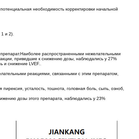
а потенциальная необходимость корректировки начальной
1 и 2).
т препарат.Наиболее распространенными нежелательными
акции, приведшие к снижению дозы, наблюдались у 27%
ь и снижение LVEF..
елательными реакциями, связанными с этим препаратом,
рексия, усталость, тошнота, головная боль, сыпь, озноб,
ижению дозы этого препарата, наблюдались у 23%