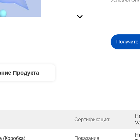
Получите
ние Продукта
Ht
Сертификация:
Va
Н
а (коробка)
Показания: