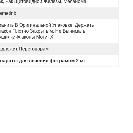
ак, Рак Щитовидной Железы, Меланома
ametinb
ранить В Оригинальной Упаковке, Держать 
лакон Плотно Закрытым, Не Вынимать 
ушилку.Флаконы Могут Х
одлежит Переговорам
параты для лечения фотрамом 2 мг