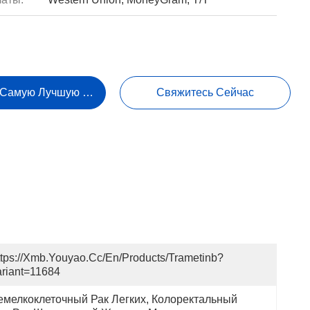
 Самую Лучшую Цену
Свяжитесь Сейчас
tps://xmb.youyao.cc/en/products/trametinb?
riant=11684
емелкоклеточный Рак Легких, Колоректальный 