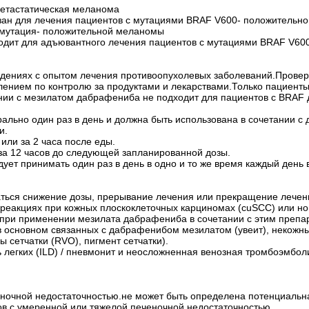
етастатическая меланома
зан для лечения пациентов с мутациями BRAF V600- положительн
мутация- положительной меланомы
одит для адъювантного лечения пациентов с мутациями BRAF V600
еждениях с опытом лечения противоопухолевых заболеваний.Прове
ением по контролю за продуктами и лекарствами.Только пациенты
ании с мезилатом дабрафениба не подходит для пациентов с BRAF
рально один раз в день и должна быть использована в сочетании
и.
или за 2 часа после еды.
за 12 часов до следующей запланированной дозы.
ует принимать один раз в день в одно и то же время каждый ден
ся снижение дозы, прерывание лечения или прекращение лечения 
 реакциях при кожных плоскоклеточных карциномах (cuSCC) или н
и при применении мезилата дабрафениба в сочетании с этим препа
основном связанных с дабрафенибом мезилатом (увеит), некожны
 сетчатки (RVO), пигмент сетчатки).
 легких (ILD) / пневмонит и неосложненная венозная тромбоэмболи
ченочной недостаточностью.не может быть определена потенциаль
ов с умеренной или тяжелой печеночной недостаточностью.