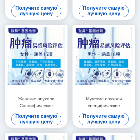
оценок риска
генетическое тестирование
Получите самую
Получите самую
12 пунктов для мужчин
лучшую цену
лучшую цену
Женские опухоли
Мужские опухоли
Специфические
специфические
генетические тесты на рак
генетические тесты 18
Получите самую
Получите самую
15 пунктов
пунктов генетические тесты
лучшую цену
лучшую цену
на болезнь