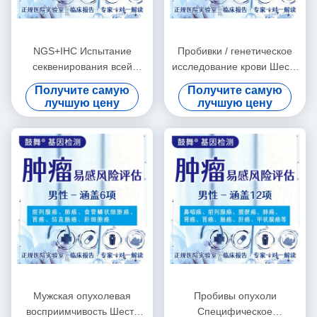
NGS+IHC Испытание
Пробивки / генетическое
секвенирования всей
исследование крови Шесть
экзомы + PD-L1 (22C3)
оценок риска для женской
Получите самую
Получите самую
Пакет
опухолевой
лучшую цену
лучшую цену
чувствительности
Мужская опухолевая
Пробивы опухоли
восприимчивость Шесть
Специфическое