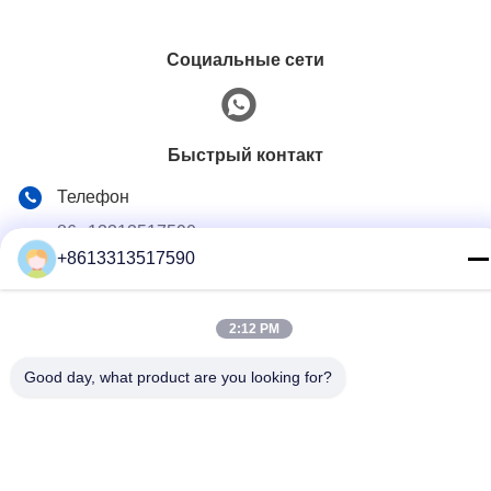
Социальные сети
Быстрый контакт
Телефон
86--13313517590
+8613313517590
Электронная почта
youyaocc@gmail.com
2:12 PM
Адрес
RM09, BLK C,13/F,FOU WAH INDUSTRIAL WILDING,83-93
Good day, what product are you looking for?
PUN SHAN ST,TSUEN WAN,NT (в настоящее время
находится в эксплуатации)
Политика конфиденциальности
|
Карта сайта